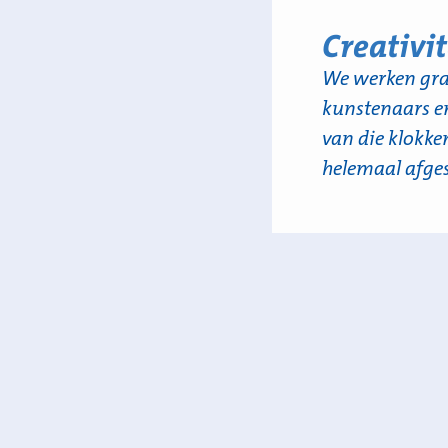
Creativit
We werken gra
kunstenaars en 
van die klokke
helemaal afge
Voorbeeld: 
Wij maakten van ee
feestje. De gediplo
‘afscheidsmusical’
.
De 150+ gasten zongen