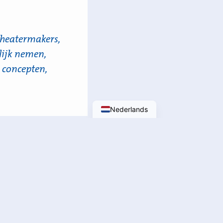
heatermakers,
rlijk nemen,
e concepten,
Nederlands
ical
 Hoge School een
ng in hun eigen
ed. Een live-