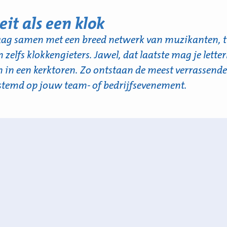
eit als een klok
ag samen met een breed netwerk van muzikanten, t
zelfs klokkengieters. Jawel, dat laatste mag je lette
n in een kerktoren. Zo ontstaan de meest verrassend
stemd op jouw team- of bedrijfsevenement.
Hogeschool Utrecht Afscheidsmus
n doorsnee (lees saaie) diploma uitreiking op een
meerden en hun familie en vrienden zaten plotseli
 drie coupletten in een terplekke geleerd afscheidsli